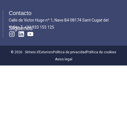
Contacto
Calle de Victor Hugo nº 1, Nave B4 08174 Sant Cugat del
Vallès T.
Síguenos
+34 933 155 125
© 2026 · Síntesi d’Exteriors
Política de privacidad
Política de cookies
Aviso legal