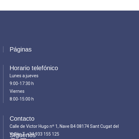
Páginas
Horario telefónico
Lunes a jueves
9:00-17:30 h
Viernes
8:00-15:00 h
Contacto
Calle de Victor Hugo nº 1, Nave B4 08174 Sant Cugat del
Vallès T.
Síguenos
+34 933 155 125