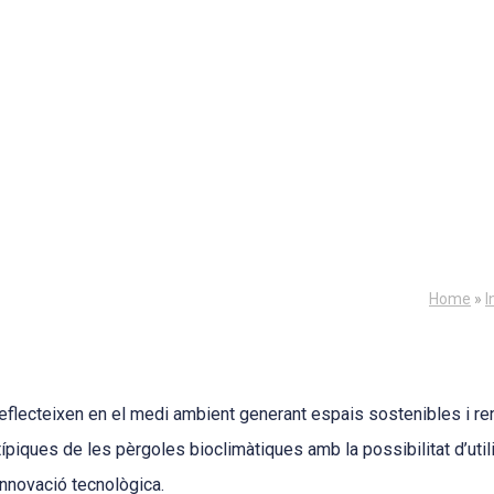
Home
»
I
eflecteixen en el medi ambient generant espais sostenibles i re
ípiques de les pèrgoles bioclimàtiques amb la possibilitat d’util
innovació tecnològica.