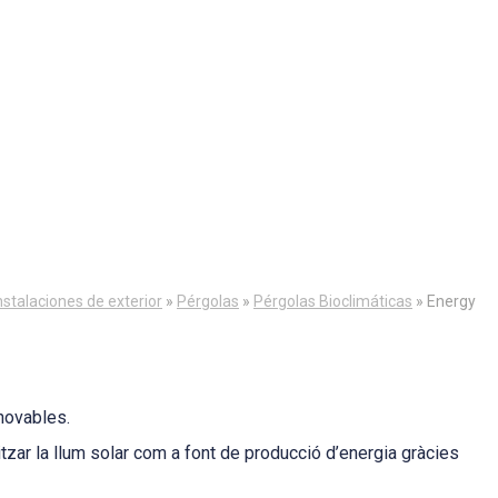
nstalaciones de exterior
»
Pérgolas
»
Pérgolas Bioclimáticas
»
Energy
novables.
itzar la llum solar com a font de producció d’energia gràcies