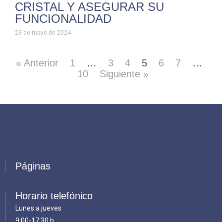
CRISTAL Y ASEGURAR SU
FUNCIONALIDAD
23 de mayo de 2024
« Anterior
1
…
3
4
5
6
7
…
10
Siguiente »
Páginas
Horario telefónico
Lunes a jueves
9:00-17:30 h