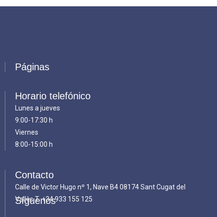
Páginas
Horario telefónico
Lunes a jueves
9:00-17:30 h
Viernes
8:00-15:00 h
Contacto
Calle de Victor Hugo nº 1, Nave B4 08174 Sant Cugat del
Vallès T.
Síguenos
+34 933 155 125