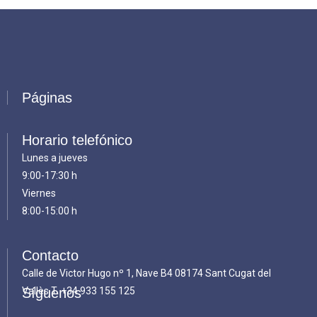
Páginas
Horario telefónico
Lunes a jueves
9:00-17:30 h
Viernes
8:00-15:00 h
Contacto
Calle de Victor Hugo nº 1, Nave B4 08174 Sant Cugat del
Vallès T.
Síguenos
+34 933 155 125