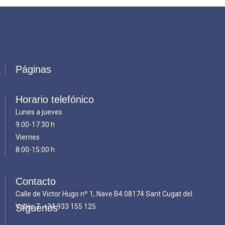
Páginas
Horario telefónico
Lunes a jueves
9:00-17:30 h
Viernes
8:00-15:00 h
Contacto
Calle de Victor Hugo nº 1, Nave B4 08174 Sant Cugat del
Vallès T.
Síguenos
+34 933 155 125