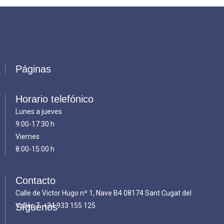
Páginas
Horario telefónico
Lunes a jueves
9:00-17:30 h
Viernes
8:00-15:00 h
Contacto
Calle de Victor Hugo nº 1, Nave B4 08174 Sant Cugat del
Vallès T.
Síguenos
+34 933 155 125