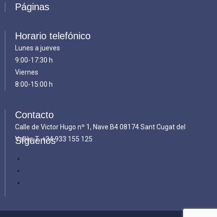
Páginas
Horario telefónico
Lunes a jueves
9:00-17:30 h
Viernes
8:00-15:00 h
Contacto
Calle de Victor Hugo nº 1, Nave B4 08174 Sant Cugat del
Vallès T.
Síguenos
+34 933 155 125