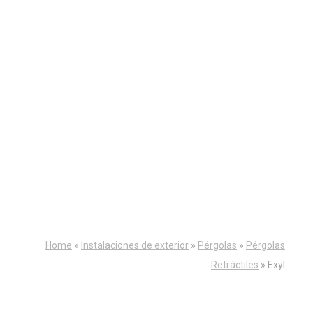
Home
»
Instalaciones de exterior
»
Pérgolas
»
Pérgolas
Retráctiles
»
Exyl