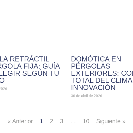
LA RETRÁCTIL
DOMÓTICA EN
RGOLA FIJA: GUÍA
PÉRGOLAS
LEGIR SEGÚN TU
EXTERIORES: C
IO
TOTAL DEL CLIM
INNOVACIÓN
2026
30 de abril de 2026
« Anterior
1
2
3
…
10
Siguiente »