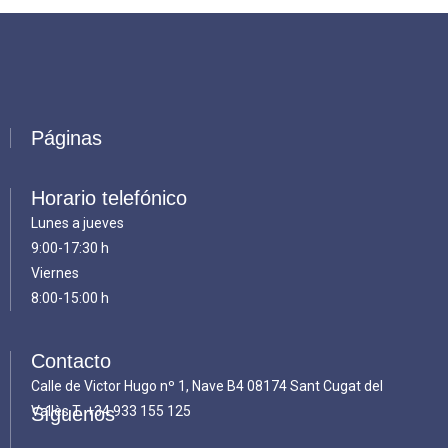
Páginas
Horario telefónico
Lunes a jueves
9:00-17:30 h
Viernes
8:00-15:00 h
Contacto
Calle de Victor Hugo nº 1, Nave B4 08174 Sant Cugat del
Vallès T.
Síguenos
+34 933 155 125