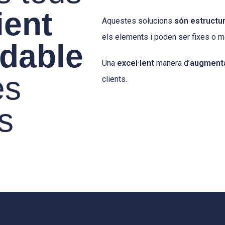
ient
Aquestes solucions
són estructu
els elements i poden ser fixes o m
dable
Una
excel·lent
manera d’
augmentar
es
clients.
s