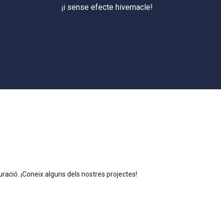
¡i sense efecte hivernacle!
uració. ¡Coneix alguns dels nostres projectes!