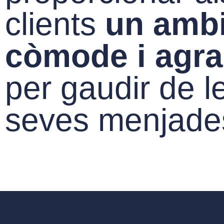
clients
un amb
còmode i agra
per gaudir de l
seves menjade