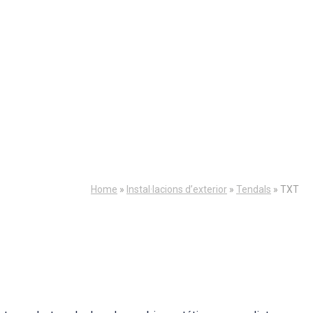
Home
»
Instal·lacions d’exterior
»
Tendals
»
TXT