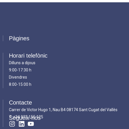
Pàgines
Horari telefònic
Dilluns a dijous
9:00-17:30 h
Divendres
8:00-15:00 h
Contacte
Carrer de Victor Hugo 1, Nau B4 08174 Sant Cugat del Vallès
T.
Segueix-nos
+34 933 155 125